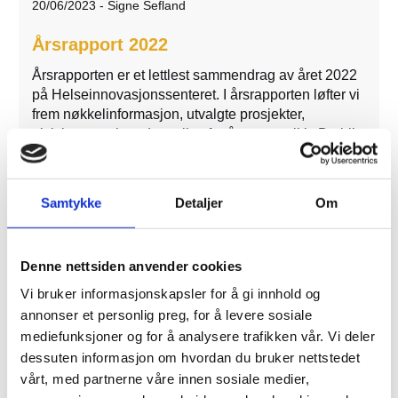
20/06/2023
-
Signe Sefland
Årsrapport 2022
Årsrapporten er et lettlest sammendrag av året 2022
på Helseinnovasjonssenteret. I årsrapporten løfter vi
frem nøkkelinformasjon, utvalgte prosjekter,
aktiviteter og hverdagsglimt fra året som gikk. Du blir
kjent med ansatte, eiere, styre, hvordan vi
kommuniserer med omverdenen og vår metode for
helseinnovasjon. Når du blar i rapporten kan du
Samtykke
Detaljer
Om
enkelt klikke deg videre til aktuelle lenker, video og
blogginnlegg med mer. Klikk deg inn for en kikk!
Denne nettsiden anvender cookies
Les mer
Vi bruker informasjonskapsler for å gi innhold og
annonser et personlig preg, for å levere sosiale
mediefunksjoner og for å analysere trafikken vår. Vi deler
dessuten informasjon om hvordan du bruker nettstedet
vårt, med partnerne våre innen sosiale medier,