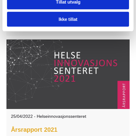
lese Helseinnovasjonssenterets vedtatte
Tillat utvalg
kommunikasjonsstrategi for 2023-2024.
Ikke tillat
Les mer
25/04/2022
-
Helseinnovasjonssenteret
Årsrapport 2021