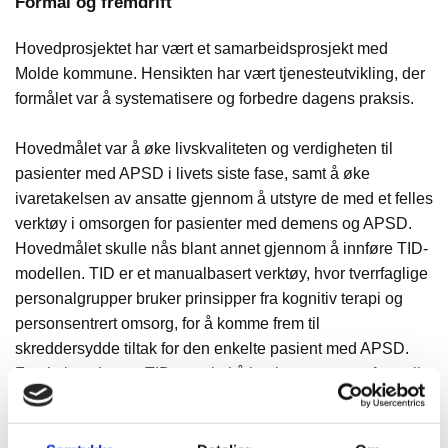
Formål og fremdrift
Hovedprosjektet har vært et samarbeidsprosjekt med
Molde kommune. Hensikten har vært tjenesteutvikling, der
formålet var å systematisere og forbedre dagens praksis.
Hovedmålet var å øke livskvaliteten og verdigheten til
pasienter med APSD i livets siste fase, samt å øke
ivaretakelsen av ansatte gjennom å utstyre de med et felles
verktøy i omsorgen for pasienter med demens og APSD.
Hovedmålet skulle nås blant annet gjennom å innføre TID-
modellen. TID er et manualbasert verktøy, hvor tverrfaglige
personalgrupper bruker prinsipper fra kognitiv terapi og
personsentrert omsorg, for å komme frem til
skreddersydde tiltak for den enkelte pasient med APSD.
Forskning viser at TID er enkel å implementere og fører til
klar reduksjon av blant annet agitasjon og aggresjon.