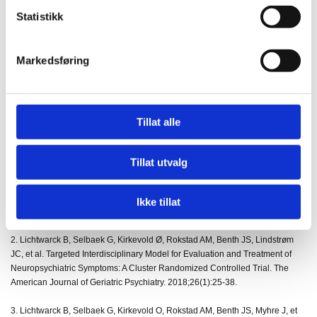
9kTAZ7OVZqpII/view?usp=sharing
Statistikk
Prosjektet har blitt videreført og har fått innvilget
innovasjonsmidler fra Statsforvalteren til innføring og
Markedsføring
spredning av TID i ytterligere seks kommuner. Innførings-
og spredningsarbeidet er i gang og vil fortsette ut 2024.
Resultater og erfaringer fra dette arbeidet skal spres og
Tillat alle
deles med andre kommuner i Møre og Romsdal, med
mulighet for videre spredning nasjonalt.
Tillat utvalg
Ikke tillat
Forskning på TID- modellen:
2. Lichtwarck B, Selbaek G, Kirkevold Ø, Rokstad AM, Benth JS, Lindstrøm
JC, et al. Targeted Interdisciplinary Model for Evaluation and Treatment of
Neuropsychiatric Symptoms: A Cluster Randomized Controlled Trial. The
American Journal of Geriatric Psychiatry. 2018;26(1):25-38.
3. Lichtwarck B, Selbaek G, Kirkevold O, Rokstad AM, Benth JS, Myhre J, et