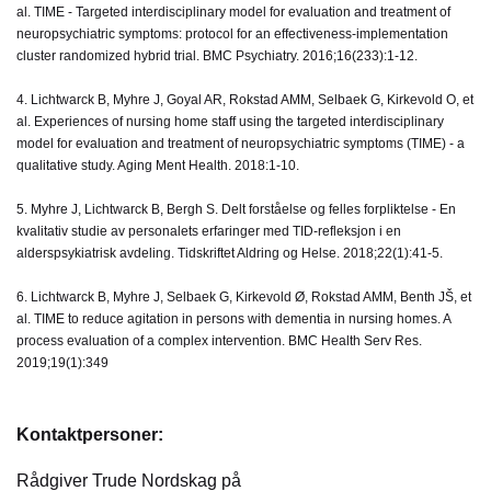
al. TIME - Targeted interdisciplinary model for evaluation and treatment of
neuropsychiatric symptoms: protocol for an effectiveness-implementation
cluster randomized hybrid trial. BMC Psychiatry. 2016;16(233):1-12.
4. Lichtwarck B, Myhre J, Goyal AR, Rokstad AMM, Selbaek G, Kirkevold O, et
al. Experiences of nursing home staff using the targeted interdisciplinary
model for evaluation and treatment of neuropsychiatric symptoms (TIME) - a
qualitative study. Aging Ment Health. 2018:1-10.
5. Myhre J, Lichtwarck B, Bergh S. Delt forståelse og felles forpliktelse - En
kvalitativ studie av personalets erfaringer med TID-refleksjon i en
alderspsykiatrisk avdeling. Tidskriftet Aldring og Helse. 2018;22(1):41-5.
6. Lichtwarck B, Myhre J, Selbaek G, Kirkevold Ø, Rokstad AMM, Benth JŠ, et
al. TIME to reduce agitation in persons with dementia in nursing homes. A
process evaluation of a complex intervention. BMC Health Serv Res.
2019;19(1):349
Kontaktpersoner:
Rådgiver Trude Nordskag på