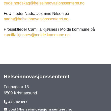
trude.nordskag@helseinnovasjonssenteret.no
FoUI- leder Nadra Jesmine Nilsen på
nadra@helseinnovasjonssenteret.no
Prosjektleder Camilla Kjøsnes i Molde kommune på
camilla.kjosnes@molde.kommune.no
Helseinnovasjonssenteret
Fosnagata 13
6509 Kristiansund
475 02 637

post@helseinnovasjonssenteret.no
