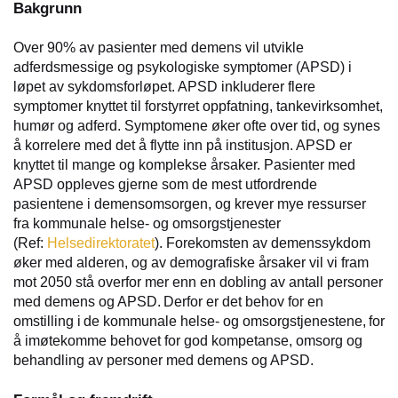
Bakgrunn
Over 90% av pasienter med demens vil utvikle
adferdsmessige og psykologiske symptomer (APSD) i
løpet av sykdomsforløpet. APSD inkluderer flere
symptomer knyttet til forstyrret oppfatning, tankevirksomhet,
humør og adferd. Symptomene øker ofte over tid, og synes
å korrelere med det å flytte inn på institusjon. APSD er
knyttet til mange og komplekse årsaker. Pasienter med
APSD oppleves gjerne som de mest utfordrende
pasientene i demensomsorgen, og krever mye ressurser
fra kommunale helse- og omsorgstjenester
(Ref:
Helsedirektoratet
). Forekomsten av demenssykdom
øker med alderen, og av demografiske årsaker vil vi fram
mot 2050 stå overfor mer enn en dobling av antall personer
med demens og APSD. Derfor er det behov for en
omstilling i de kommunale helse- og omsorgstjenestene, for
å imøtekomme behovet for god kompetanse, omsorg og
behandling av personer med demens og APSD.