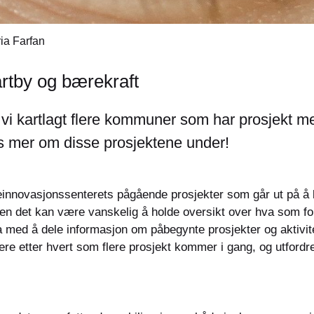
ia Farfan
artby og bærekraft
vi kartlagt flere kommuner som har prosjekt me
es mer om disse prosjektene under!
innovasjonssenterets pågående prosjekter som går ut på å løf
den det kan være vanskelig å holde oversikt over hva som fo
a med å dele informasjon om påbegynte prosjekter og aktivite
re etter hvert som flere prosjekt kommer i gang, og utfordre