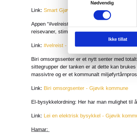
Nødvendig
Link:
Smart Gjøvik
Appen “#velreist” er et samarbeidsprosjekt me
reisevaner, stimulere til lokal handel og bedre 
Ikke tillat
Link:
#velreist - Gjøvik kommune
Biri omsorgssenter er et nytt senter med total
sittegrupper der tanken er at dette kan bruke
massivtre og er et kommunalt miljøfyrtårnprosje
Link:
Biri omsorgsenter - Gjøvik kommune
El-bysykkelordning: Her har man mulighet til å
Link:
Lei en elektrisk bysykkel - Gjøvik kom
Hamar: