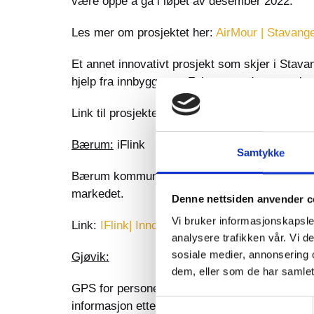
være oppe å gå i løpet av desember 2022.
Les mer om prosjektet her:
AirMour | Stavan
Et annet innovativt prosjekt som skjer i Stava
hjelp fra innbyggerne. Fokuset er data som k
Link til prosjektet finner du her:
Crowdsensing
Bærum:
iFlink
Samtykke
Bærum kommune gjennomfører for tiden “iFlink” 
markedet.
Denne nettsiden anvender c
Vi bruker informasjonskapsler
Link:
IFlink| Innovativ forvaltning av luftkval
analysere trafikken vår. Vi 
sosiale medier, annonsering 
Gjøvik:
dem, eller som de har samlet
GPS for personer med demens ligger under pro
Samtykkevalg
informasjon etter hvert.