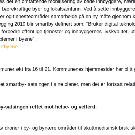
s det en omfattende mobilisering av både innbyggere, næring
bærekraftige byer og lokalsamfunn. Ved å sette innbyggeren 
rer og tjenesteområder samarbeide på en ny måte gjennom ko
ing 2019 blir smartby definert som: “Bruker digital teknologi
 forbedre offentlige tjenester og innbyggernes livskvalitet, u
oblemer i byene”.
rtbyene
muner økt fra 16 til 21. Kommunenes hjemmesider har blitt gj
t smartby- satsingen i sine planer, men det er fortsatt relat
y-satsingen rettet mot helse- og velferd:
av droner i by- og bynære områder til akuttmedisinsk bruk sk