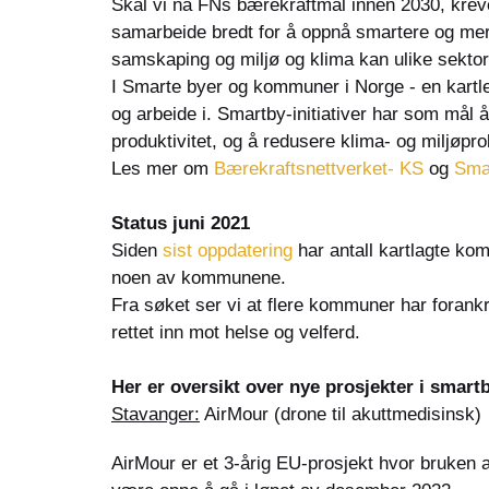
Skal vi nå FNs bærekraftmål innen 2030, kreve
samarbeide bredt for å oppnå smartere og mer 
samskaping og miljø og klima kan ulike sekto
I Smarte byer og kommuner i Norge - en kartlegg
og arbeide i. Smartby-initiativer har som mål å
produktivitet, og å redusere klima- og miljøpr
Les mer om
Bærekraftsnettverket- KS
og
Sma
Status juni 2021
Siden
sist oppdatering
har antall kartlagte kom
noen av kommunene.
Fra søket ser vi at flere kommuner har forankre
rettet inn mot helse og velferd.
Her er oversikt over nye prosjekter i smartb
Stavanger:
AirMour (drone til akuttmedisinsk)
AirMour er et 3-årig EU-prosjekt hvor bruken 