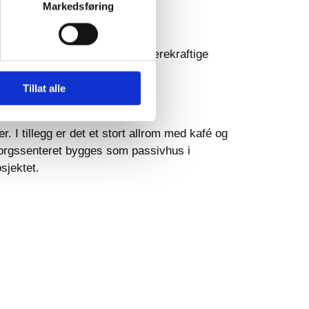
Markedsføring
jekt for å fremme aktive og bærekraftige
Tillat alle
 I tillegg er det et stort allrom med kafé og
msorgssenteret bygges som passivhus i
sjektet.