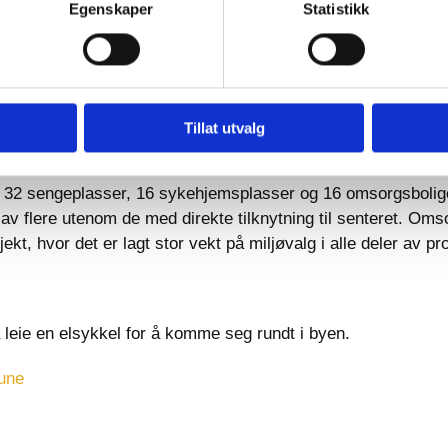
Egenskaper
Statistikk
llom ulike aktører, inkludert Gjøvik kommune. Det er et pros
folkehelsa.
Tillat utvalg
t 32 sengeplasser, 16 sykehjemsplasser og 16 omsorgsboliger.
s av flere utenom de med direkte tilknytning til senteret. O
kt, hvor det er lagt stor vekt på miljøvalg i alle deler av pro
 leie en elsykkel for å komme seg rundt i byen.
mune