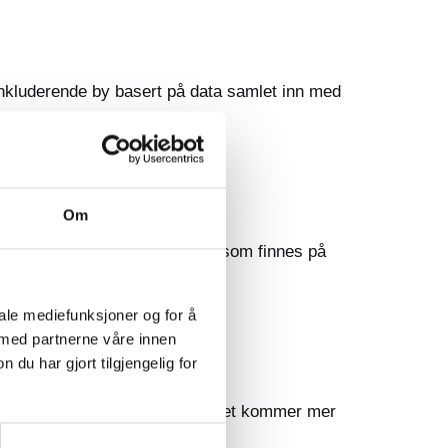
 inkluderende by basert på data samlet inn med
Om
 billige luftkvalitetssensorer som finnes på
iale mediefunksjoner og for å
 med partnerne våre innen
u har gjort tilgjengelig for
om selve prosjektet. Vi håper det kommer mer