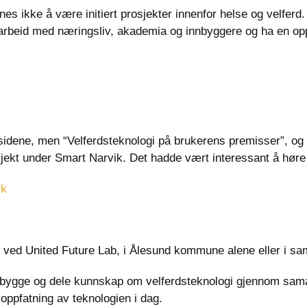
 ikke å være initiert prosjekter innenfor helse og velferd. F
arbeid med næringsliv, akademia og innbyggere og ha en oppl
sidene, men “Velferdsteknologi på brukerens premisser”, og “I
sjekt under Smart Narvik. Det hadde vært interessant å høre 
ik
 ved United Future Lab, i Ålesund kommune alene eller i s
ygge og dele kunnskap om velferdsteknologi gjennom samarb
oppfatning av teknologien i dag.