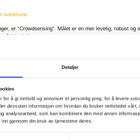
ger kommune
nger, er “Crowdsensing”. Målet er en mer levelig, robust og
an påvirke helse.
 | Stavanger kommune
Detaljer
som skal teste ut sanntidsdata på luftkvalitetsdata fra ulike
ookies
 for å gi innhold og annonser et personlig preg, for å levere sos
itet og miljø | Bærum kommune
deler dessuten informasjon om hvordan du bruker nettstedet vårt,
og analysearbeid, som kan kombinere den med annen informasjon d
 inn gjennom din bruk av tjenestene deres.
sjekter for Smart Gjøvik, men vi finner ingen informasjon 