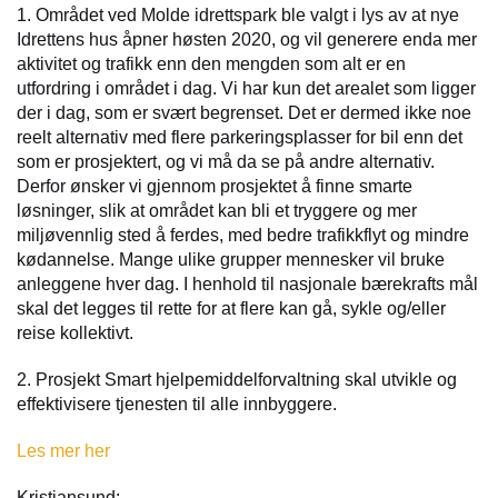
1. Området ved Molde idrettspark ble valgt i lys av at nye
Idrettens hus åpner høsten 2020, og vil generere enda mer
aktivitet og trafikk enn den mengden som alt er en
utfordring i området i dag. Vi har kun det arealet som ligger
der i dag, som er svært begrenset. Det er dermed ikke noe
reelt alternativ med flere parkeringsplasser for bil enn det
som er prosjektert, og vi må da se på andre alternativ.
Derfor ønsker vi gjennom prosjektet å finne smarte
løsninger, slik at området kan bli et tryggere og mer
miljøvennlig sted å ferdes, med bedre trafikkflyt og mindre
kødannelse. Mange ulike grupper mennesker vil bruke
anleggene hver dag. I henhold til nasjonale bærekrafts mål
skal det legges til rette for at flere kan gå, sykle og/eller
reise kollektivt.
2. Prosjekt Smart hjelpemiddelforvaltning skal utvikle og
effektivisere tjenesten til alle innbyggere.
Les mer her
Kristiansund: