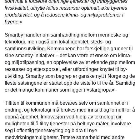
som mål å forbedre offentlige tjenester og innbyggernes
livskvalitet, utnytte felles ressurser optimalt, øke byenes
produktivitet, og å redusere klima- og miljøproblemer i
byene.»
Smartby handler om samhandling mellom menneske og
teknologi, men også om lokal identitet, steds- og
samfunnsutvikling. Kommunene har forskjellige grunner til
sine smartby-initiativer – det kan være et ønske om klima-
og miljøtilpasning, en opplevelse av et økende gap mellom
ressurser og etterspørsel, eller utfordringer knyttet til by-
utvikling. Smartby som begrep er ganske nytt i Norge og de
fleste satsingene er startet opp de siste to til tre år. Samtidig
er det mange kommuner som ligger i «startgropa».
Tilliten til kommunen må bevares selv om samfunnet er i
endring, og teknologi må brukes med innsikt og fornuft for å
oppnå åpenhet. Innovasjon ved hjelp av teknologi gir
muligheten til å tilby tjenester på helt nye måter, involvere
seg i offentlig tjenesteyting og bidra til nye
medvirkningsmuligheter. Tettere samarbeid med andre