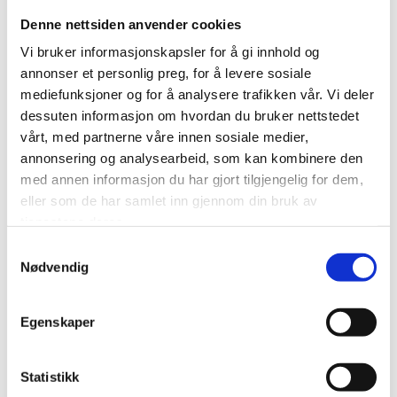
velferdsteknologi. Atri-X er visningsarena for
Denne nettsiden anvender cookies
velferdsteknologi midt i Sandvika sentrum. Atri-X gir
Vi bruker informasjonskapsler for å gi innhold og
innbyggere mulighet til å prøve ut og oppdage hjelpemidler
annonser et personlig preg, for å levere sosiale
som kan styrke evnen til å klare seg selv i hverdagen tross
mediefunksjoner og for å analysere trafikken vår. Vi deler
sykdom og nedsatt funksjonsevne, også pårørende kan
dessuten informasjon om hvordan du bruker nettstedet
finne hjelpemidler som støtter pårørenderollen.
4. Oksenøya senter er det første og største prosjektet til
vårt, med partnerne våre innen sosiale medier,
Bærum kommune der formålsbygg for unge og eldre
annonsering og analysearbeid, som kan kombinere den
samlokaliseres på samme tomt.
med annen informasjon du har gjort tilgjengelig for dem,
Les mer generelt her
og om
Atri - X her
eller som de har samlet inn gjennom din bruk av
tjenestene deres.
Fredrikstad:
Samtykkevalg
Nødvendig
Tester ut: Digitale besøk sykehjem
Bruk av geodata der analyser på geografiske data som
Egenskaper
brukes i planleggingen av byen, f.eks.:
· Hvor bør man bygge nye skoler?
Statistikk