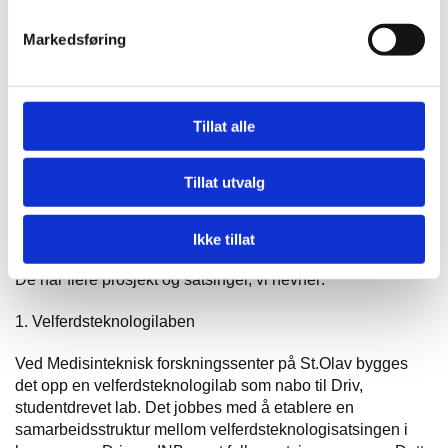
· Hvor stor vil økningen i trafikk bli til det nye
kjøpesenteret?
Markedsføring
· Geodata kan brukes til å spore smitte, gi oversikt og
beslutningsstøtte.
Tillat alle
Les mer her
Trondheim:
Tillat utvalg
Hva smartby er for Trondheim kommune kan du lese om
her
.
Ikke tillat
De har flere prosjekt og satsinger, vi nevner:
1. Velferdsteknologilaben
Ved Medisinteknisk forskningssenter på St.Olav bygges
det opp en velferdsteknologilab som nabo til Driv,
studentdrevet lab. Det jobbes med å etablere en
samarbeidsstruktur mellom velferdsteknologisatsingen i