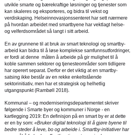
utvikle smarte og bærekraftige løsninger og tjenester som
kan skaleres og eksporteres, og bidra til vekst og
verdiskaping. Helseinnovasjonssenteret har sett nærmere
på hvordan arbeidet med smartbyene har vektlagt helse-
og velferdsområdet så langt i sitt arbeid.
En av grunnene til at bruk av smart teknologi og smartby-
arbeid kan bidra til å løse komplekse samfunnsutfordringer,
er fordi at denne måten å arbeide på gir mulighet til å
koble sammen sektorer og tjenesteområder som tidligere
har operert separat. Derfor er det viktig at en smartby-
satsing ikke består av en rekke enkeltstående
sektorinitiativ, men har et strategisk og helhetlig
utgangspunkt (Rambøll 2018).
Kommunal – og moderniseringsdepartementet skriver
følgende i Smarte byer og kommuner i Norge - en
kartlegging 2019: En definisjon på en smart by er at dette
er en by som:
«Bruker digital teknologi til å gjøre byene til
bedre steder å leve, bo og arbeide i. Smartby-initiativer har