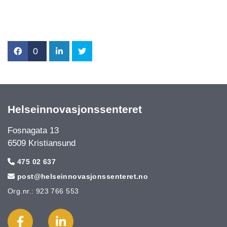
0
Helseinnovasjonssenteret
Fosnagata 13
6509 Kristiansund
475 02 637

post@helseinnovasjonssenteret.no

Org.nr.: 923 766 553