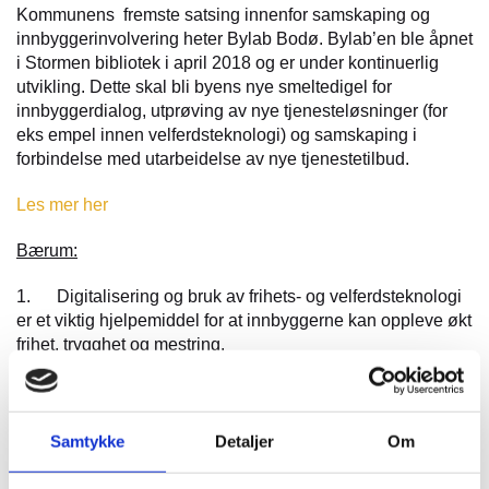
Kommunens fremste satsing innenfor samskaping og
innbyggerinvolvering heter Bylab Bodø. Bylab’en ble åpnet
i Stormen bibliotek i april 2018 og er under kontinuerlig
utvikling. Dette skal bli byens nye smeltedigel for
innbyggerdialog, utprøving av nye tjenesteløsninger (for
eks empel innen velferdsteknologi) og samskaping i
forbindelse med utarbeidelse av nye tjenestetilbud.
Les mer her
Bærum:
1. Digitalisering og bruk av frihets- og velferdsteknologi
er et viktig hjelpemiddel for at innbyggerne kan oppleve økt
frihet, trygghet og mestring.
https://www.baerum.kommune.no/politikk-og-
samfunn/samfunnsutvikling/smart-kommune/frihets--og-
velferdsteknologi/
2. Hjelp til å handle mat på nett og få den levert hjem.
Samtykke
Detaljer
Om
3. Tester teknologiske hjelpemidler og kan gi veiledning
på kommunes visningsarena for frihets- og