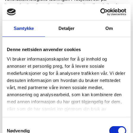
innovative løsninger i utviklingen av virtuell avdeling for
hjemmeboende personer med komplekse tjenestebehov.
17. og 18. april var Helseinnovasjonssenteret v/Finn
Samtykke
Detaljer
Om
Robert Verlo i Vestvågøy kommune i Lofoten og holdt
workshop i regi av prosjektet «DIVA – digitalt førstevalg i
en distriktskommune».
Denne nettsiden anvender cookies
Prosjektet tar utgangspunkt i et behov for å utvikle smartere
og mer robuste helse – og omsorgstjenester i
Vi bruker informasjonskapsler for å gi innhold og
distriktskommuner med lange reiseavstander og økte
annonser et personlig preg, for å levere sosiale
oppgaver, gjennom å ta i bruk digitale og
mediefunksjoner og for å analysere trafikken vår. Vi deler
velferdsteknologiske løsninger. Prosjektet ser på
dessuten informasjon om hvordan du bruker nettstedet
innovative løsninger i utviklingen av virtuell avdeling for
vårt, med partnerne våre innen sosiale medier,
hjemmeboende personer med komplekse tjenestebehov.
annonsering og analysearbeid, som kan kombinere den
En virtuell avdeling er en avdeling som ikke finnes fysisk i
med annen informasjon du har gjort tilgjengelig for dem,
et bygg eller i en institusjon, men som tilbyr samme
eller som de har samlet inn gjennom din bruk av
kompetanse og oppfølging i brukerens hjem.
tjenestene deres.
Workshopens formål var å evaluere
Samtykkevalg
organisasjonsmodellen for innsatsteam som har vært
Nødvendig