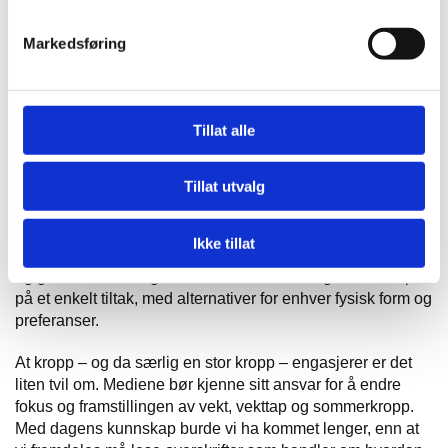
nettopp fokuset på individuelle behov er nok nøkkelen til
suksess. Man kan ikke tenke «one size fits all» i
Markedsføring
behandlingstilbudet, da vil svært mange falle utenfor. For
mange er det en høy terskel og mye skam knyttet til å
oppsøke helsetjenester, så både helsevesenet og
Helseinnovasjonssenteret bør jobbe mer utadvendt og
Tillat alle
senke terskelen for at folk skal ønske å møte
helsetjenestene. Helseinnovasjonssenteret kan være et
Tillat utvalg
bindeledd mellom kommunene, frivilligheten og
innbyggere i arbeidet med en bedre folkehelse. Et viktig
aspekt, kanskje det viktigste, er å jobbe aktivt med
Ikke tillat
forebygging og gjøre det enkelt og fristende med aktivitet
og gode livsstilsvalg. «Stikk-Ut» er et svært godt eksempel
på et enkelt tiltak, med alternativer for enhver fysisk form og
preferanser.
At kropp – og da særlig en stor kropp – engasjerer er det
liten tvil om. Mediene bør kjenne sitt ansvar for å endre
fokus og framstillingen av vekt, vekttap og sommerkropp.
Med dagens kunnskap burde vi ha kommet lenger, enn at