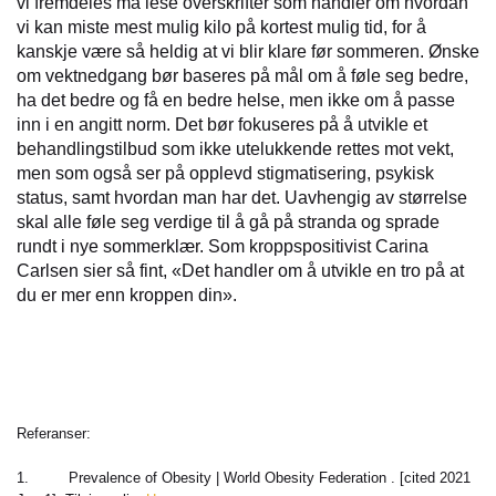
vi fremdeles må lese overskrifter som handler om hvordan
vi kan miste mest mulig kilo på kortest mulig tid, for å
kanskje være så heldig at vi blir klare før sommeren. Ønske
om vektnedgang bør baseres på mål om å føle seg bedre,
ha det bedre og få en bedre helse, men ikke om å passe
inn i en angitt norm. Det bør fokuseres på å utvikle et
behandlingstilbud som ikke utelukkende rettes mot vekt,
men som også ser på opplevd stigmatisering, psykisk
status, samt hvordan man har det. Uavhengig av størrelse
skal alle føle seg verdige til å gå på stranda og sprade
rundt i nye sommerklær. Som kroppspositivist Carina
Carlsen sier så fint, «Det handler om å utvikle en tro på at
du er mer enn kroppen din».
Referanser:
1. Prevalence of Obesity | World Obesity Federation . [cited 2021