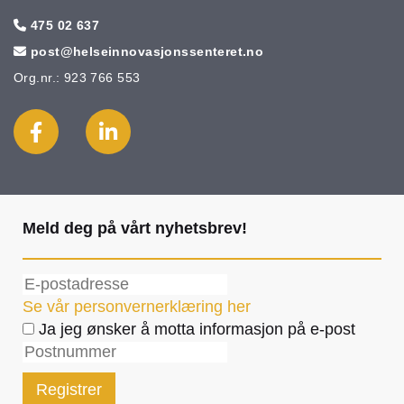
475 02 637

post@helseinnovasjonssenteret.no

Org.nr.: 923 766 553
Meld deg på vårt nyhetsbrev!
Se vår personvernerklæring her
Ja jeg ønsker å motta informasjon på e-post