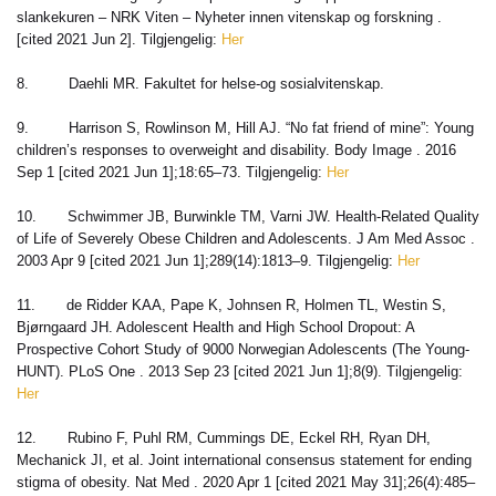
slankekuren – NRK Viten – Nyheter innen vitenskap og forskning .
[cited 2021 Jun 2]. Tilgjengelig:
Her
8. Daehli MR. Fakultet for helse-og sosialvitenskap.
9. Harrison S, Rowlinson M, Hill AJ. “No fat friend of mine”: Young
children’s responses to overweight and disability. Body Image . 2016
Sep 1 [cited 2021 Jun 1];18:65–73. Tilgjengelig:
Her
10. Schwimmer JB, Burwinkle TM, Varni JW. Health-Related Quality
of Life of Severely Obese Children and Adolescents. J Am Med Assoc .
2003 Apr 9 [cited 2021 Jun 1];289(14):1813–9. Tilgjengelig:
Her
11. de Ridder KAA, Pape K, Johnsen R, Holmen TL, Westin S,
Bjørngaard JH. Adolescent Health and High School Dropout: A
Prospective Cohort Study of 9000 Norwegian Adolescents (The Young-
HUNT). PLoS One . 2013 Sep 23 [cited 2021 Jun 1];8(9). Tilgjengelig:
Her
12. Rubino F, Puhl RM, Cummings DE, Eckel RH, Ryan DH,
Mechanick JI, et al. Joint international consensus statement for ending
stigma of obesity. Nat Med . 2020 Apr 1 [cited 2021 May 31];26(4):485–