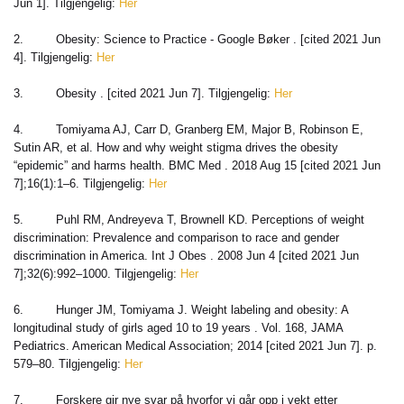
Jun 1]. Tilgjengelig:
Her
2. Obesity: Science to Practice - Google Bøker . [cited 2021 Jun
4]. Tilgjengelig:
Her
3. Obesity . [cited 2021 Jun 7]. Tilgjengelig:
Her
4. Tomiyama AJ, Carr D, Granberg EM, Major B, Robinson E,
Sutin AR, et al. How and why weight stigma drives the obesity
“epidemic” and harms health. BMC Med . 2018 Aug 15 [cited 2021 Jun
7];16(1):1–6. Tilgjengelig:
Her
5. Puhl RM, Andreyeva T, Brownell KD. Perceptions of weight
discrimination: Prevalence and comparison to race and gender
discrimination in America. Int J Obes . 2008 Jun 4 [cited 2021 Jun
7];32(6):992–1000. Tilgjengelig:
Her
6. Hunger JM, Tomiyama J. Weight labeling and obesity: A
longitudinal study of girls aged 10 to 19 years . Vol. 168, JAMA
Pediatrics. American Medical Association; 2014 [cited 2021 Jun 7]. p.
579–80. Tilgjengelig:
Her
7. Forskere gir nye svar på hvorfor vi går opp i vekt etter