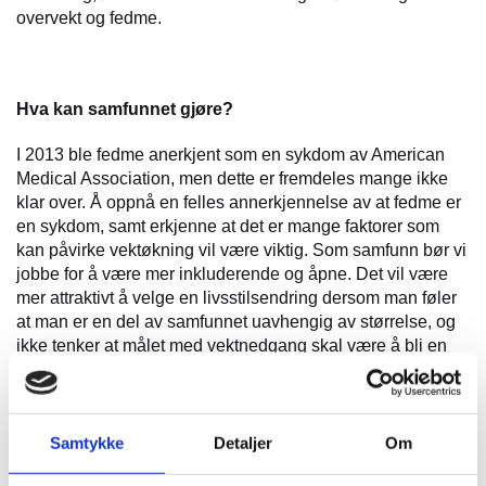
overvekt og fedme.
Hva kan samfunnet gjøre?
I 2013 ble fedme anerkjent som en sykdom av American
Medical Association, men dette er fremdeles mange ikke
klar over. Å oppnå en felles annerkjennelse av at fedme er
en sykdom, samt erkjenne at det er mange faktorer som
kan påvirke vektøkning vil være viktig. Som samfunn bør vi
jobbe for å være mer inkluderende og åpne. Det vil være
mer attraktivt å velge en livsstilsendring dersom man føler
at man er en del av samfunnet uavhengig av størrelse, og
ikke tenker at målet med vektnedgang skal være å bli en
del av samfunnet igjen. «Health at every size» er en
bevegelse som ønsker at mennesker i alle størrelser skal
søke etter sunne livsstilsvalg. Bevegelsen ønsker å bidra
til kroppsaksept og redusere stigmatisering. På norsk
Samtykke
Detaljer
Om
kalles denne bevegelsen «Helse uansett størrelse» (HUS),