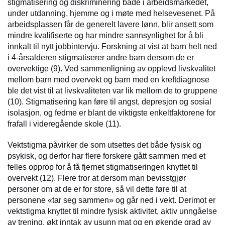
stigmatisering og diskriminering både i arbeidsmarkedet,
under utdanning, hjemme og i møte med helsevesenet. På
arbeidsplassen får de generelt lavere lønn, blir ansett som
mindre kvalifiserte og har mindre sannsynlighet for å bli
innkalt til nytt jobbintervju. Forskning at vist at barn helt ned
i 4-årsalderen stigmatiserer andre barn dersom de er
overvektige (9). Ved sammenligning av opplevd livskvalitet
mellom barn med overvekt og barn med en kreftdiagnose
ble det vist til at livskvaliteten var lik mellom de to gruppene
(10). Stigmatisering kan føre til angst, depresjon og sosial
isolasjon, og fedme er blant de viktigste enkeltfaktorene for
frafall i videregående skole (11).
Vektstigma påvirker de som utsettes det både fysisk og
psykisk, og derfor har flere forskere gått sammen med et
felles opprop for å få fjernet stigmatiseringen knyttet til
overvekt (12). Flere tror at dersom man bevisstgjør
personer om at de er for store, så vil dette føre til at
personene «tar seg sammen» og går ned i vekt. Derimot er
vektstigma knyttet til mindre fysisk aktivitet, aktiv unngåelse
av trening, økt inntak av usunn mat og en økende grad av