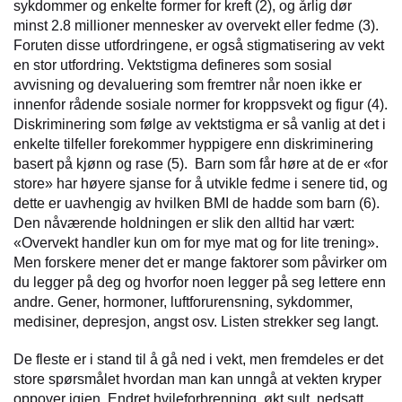
sykdommer og enkelte former for kreft (2), og årlig dør
minst 2.8 millioner mennesker av overvekt eller fedme (3).
Foruten disse utfordringene, er også stigmatisering av vekt
en stor utfordring. Vektstigma defineres som sosial
avvisning og devaluering som fremtrer når noen ikke er
innenfor rådende sosiale normer for kroppsvekt og figur (4).
Diskriminering som følge av vektstigma er så vanlig at det i
enkelte tilfeller forekommer hyppigere enn diskriminering
basert på kjønn og rase (5). Barn som får høre at de er «for
store» har høyere sjanse for å utvikle fedme i senere tid, og
dette er uavhengig av hvilken BMI de hadde som barn (6).
Den nåværende holdningen er slik den alltid har vært:
«Overvekt handler kun om for mye mat og for lite trening».
Men forskere mener det er mange faktorer som påvirker om
du legger på deg og hvorfor noen legger på seg lettere enn
andre. Gener, hormoner, luftforurensning, sykdommer,
medisiner, depresjon, angst osv. Listen strekker seg langt.
De fleste er i stand til å gå ned i vekt, men fremdeles er det
store spørsmålet hvordan man kan unngå at vekten kryper
oppover igjen. Endret hvileforbrenning, økt sult, nedsatt