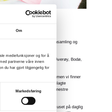
Om
eierkommuner. Basert på datainnsamling og
t hos 14 kommuner.
iale mediefunksjoner og for å
e 14 kommunene, Aukra, Aure, Averøy, Bodø,
 med partnerne våre innen
ngspunkt for datagrunnlaget.
u har gjort tilgjengelig for
viklingen av tjenestetilbudet, men vi finner
tilbud i disse kommunene, planlagte
ov for innsikt og kunnskap for å mestre
Markedsføring
jenestene og det nødvendige fokuset på daglig