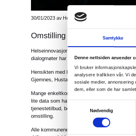
30/01/2023
av Helseinnovasjonssenteret
Omstilling i helse og omsorg
Samtykke
Helseinnovasjonssenteret har kartlagt det hel
Denne nettsiden anvender c
dialogmøter har vi skrevet rapporten Omstilli
Vi bruker informasjonskapsler
Hensikten med kartleggingen er å gi en helhe
analysere trafikken vår. Vi 
Gjemnes, Hustadvika, Kristiansund, Molde, Ra
sosiale medier, annonsering 
dem, eller som de har samlet
Mange enkeltkommuner har lagt ned mye innsats 
lite data som har sammenstilt dette arbeidet.
Samtykkevalg
tjenestetilbud, behov for tiltak for omstilling 
Nødvendig
omstilling.
Alle kommunene har satt i gang ulike tiltak fo