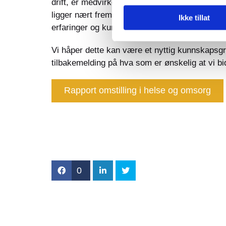
drift, er medvirkende til at omstilling er kreve
ligger nært frem i tid samtidig som endring av t
Ikke tillat
erfaringer og kunnskap med andre og ville sama
Vi håper dette kan være et nyttig kunnskapsgr
tilbakemelding på hva som er ønskelig at vi b
Rapport omstilling i helse og omsorg
0