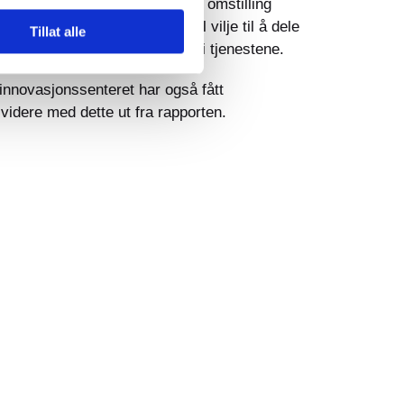
 på nyttige tiltak. Behovet for omstilling
t i verifisert kunnskap. Reell vilje til å dele
Tillat alle
å håndtere omstillingsbehovet i tjenestene.
innovasjonssenteret har også fått
videre med dette ut fra rapporten.