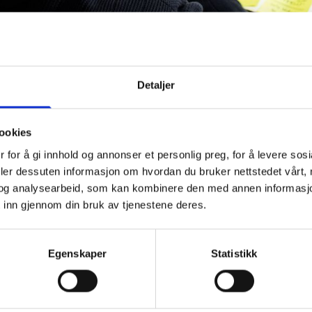
Detaljer
hetlige tjenestetilbudet i helse- og omsorgssektoren i våre 
ookies
ng i helse- og omsorgssektoren- utvikling av tjenestetilbude
 for å gi innhold og annonser et personlig preg, for å levere sos
tlig oversikt over de komplekse tjenestene i kommunene. D
deler dessuten informasjon om hvordan du bruker nettstedet vårt,
uma, Rindal, Smøla, Sunndal, Surnadal og Tingvoll, er utga
og analysearbeid, som kan kombinere den med annen informasjon d
 inn gjennom din bruk av tjenestene deres.
i behovskartlegging og mulighetsrom i tilrettelegging og ut
 Denne rapporten gir en samlet oversikt over dagens tjeneste
i tjenestene, igangsatte omstillingstiltak og deres uttalte beh
Egenskaper
Statistikk
r omstilling i ulik grad. Kompleksiteten i helse- og omsorgst