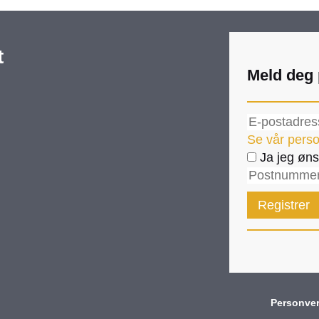
t
Meld deg 
Se vår perso
Ja jeg øns
Personve