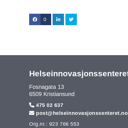
0
Helseinnovasjonssentere
Fosnagata 13
6509 Kristiansund

475 02 637

post@helseinnovasjonssenteret.no
Org.nr.: 923 766 553