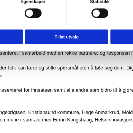
Egenskaper
Statistikk
ør fra Pensjonistforbundet sine erfaringer fra et brukerpersp
er publikum kunne stille spørsmål. Det ble flere gode innspi
Tillat utvalg
– uavhengig av alder og digital erfaring.
enteret i samarbeid med en rekke partnere, og responsen fra
der folk kan lære og stille spørsmål uten å føle seg dum. Digi
.
enteret for innsatsen samt alle andre som bidro til å gjøre 
k Ingebrigtsen, Kristiansund kommune, Hege Anmarkrud, Mol
 kommune i samtale med Eirinn Kongshaug, Helseinnovasjons