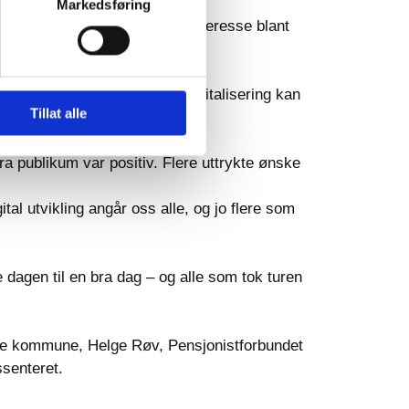
Markedsføring
ektiv – noe som skapte stor interesse blant
ll og samtaler om hvordan digitalisering kan
Tillat alle
 publikum var positiv. Flere uttrykte ønske
tal utvikling angår oss alle, og jo flere som
dagen til en bra dag – og alle som tok turen
de kommune, Helge Røv, Pensjonistforbundet
senteret.