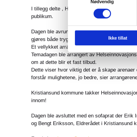
Nødvendig
I tillegg delte , Helge Røv, teknologiambassad
publikum.
Dagen ble avrundet med en uformell sofaprat, d
Ikke tillat
gjøres både trygg, forståelig og nyttig for alle 
Et vellykket arrangement, med få besøkende
Temadagen ble arrangert av Helseinnovasjonss
om at dette blir et fast tilbud.
Dette viser hvor viktig det er å skape arenaer 
forstår mulighetene, jo bedre, sier arrangørene
Kristiansund kommune takker Helseinnovasjonss
innom!
Dagen ble avsluttet med en sofaprat der Eri
og Bengt Eriksson, Eldrerådet i Kristiansund