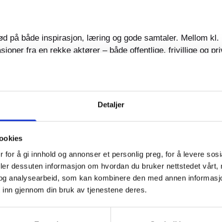
ød på både inspirasjon, læring og gode samtaler. Mellom kl
joner fra en rekke aktører – både offentlige, frivillige og p
k og frivillige, og få nyttige tips om alt fra digitale banktjene
Friluftsrådet Nordmøre og Romsdal
,
DMS Kristiansund
,
Læri
Detaljer
ank 1 Nordmøre
,
Livsglede for eldre
,
Mental Helse Kristians
kommune
og
Pasient- og brukerombudet.
ookies
å demonstrert hvordan teknologien faktisk fungerer. Jeg lærte
 for å gi innhold og annonser et personlig preg, for å levere sos
deler dessuten informasjon om hvordan du bruker nettstedet vårt,
og analysearbeid, som kan kombinere den med annen informasjon d
nnende faglige innlegg. Prosjektleder fra Teknologiløftet i
 inn gjennom din bruk av tjenestene deres.
jengelige for innbyggerne. Deltakerne fikk også høre fra Eri
 om prosjektene Påkobla Hjelpemiddel og Smart Hjelpemidde