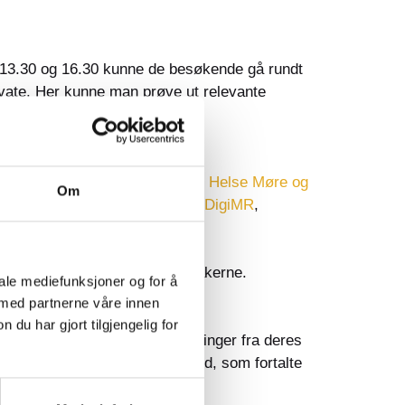
. 13.30 og 16.30 kunne de besøkende gå rundt
rivate. Her kunne man prøve ut relevante
ster til velferdsteknologi.
ngs- og mestringssenteret ved Helse Møre og
Om
und
,
NAV Hjelpemiddelsentral
,
DigiMR
,
 mye nytt i dag, sa en av deltakerne.
iale mediefunksjoner og for å
 med partnerne våre innen
u har gjort tilgjengelig for
 Lillestrøm kommune dele erfaringer fra deres
k Ingebrigtsen og Hege Anmarkrud, som fortalte
lforvaltning.