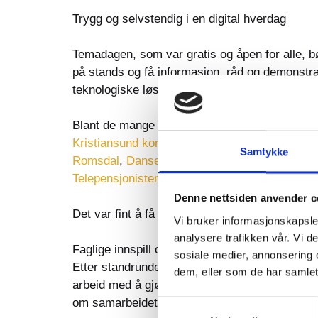
Trygg og selvstendig i en digital hverdag
Temadagen, som var gratis og åpen for alle, b
på stands og få informasjon, råd og demonstras
teknologiske løsninger, stille spørsmål til fagfol
Blant de mange aktørene som deltok, var:
Kristiansund kommune
,
Pensjonistforbundet
,
Samtykke
Romsdal
,
Dansekraft
,
NEAS
,
Nordea
,
Spareb
Telepensjonistene
,
Møre og Romsdal fylkes
Denne nettsiden anvender c
Det var fint å få snakke direkte med folk og f
Vi bruker informasjonskapsler
analysere trafikken vår. Vi 
Faglige innspill og sofaprat
sosiale medier, annonsering 
Etter standrunden fortsatte programmet med spe
dem, eller som de har samlet
arbeid med å gjøre digitale tjenester mer tilg
om samarbeidet mellom Kristiansund og Molde
Samtykkevalg