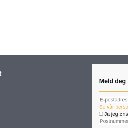
t
Meld deg 
Se vår perso
Ja jeg øns