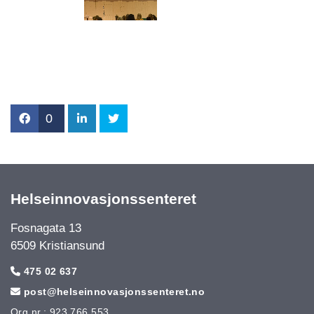
0
Helseinnovasjonssenteret
Fosnagata 13
6509 Kristiansund
475 02 637

post@helseinnovasjonssenteret.no

Org.nr.: 923 766 553