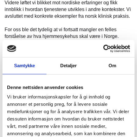
Videre løftet vi blikket mot nordiske erfaringer og fikk
innblikk i hvordan tjenestene utvikles i andre kontekster. Vi
avsluttet med konkrete eksempler fra norsk klinisk praksis.
For oss ble det tydelig at vi fortsatt mangler en felles
forståelse av hva hjemmesykehus skal være i Norge.
Samtidig ser vi at utviklingen allerede er godt i gang – i
ulike former og modeller – drevet av et ønske om å flytte
tjenester nærmere der hvor pasienter bor og lever sine liv.
Samtykke
Detaljer
Om
Flere sentrale perspektiv ble belyst gjennom dagene:
Denne nettsiden anvender cookies
- behovet for bedre samhandling mellom nivåene
Vi bruker informasjonskapsler for å gi innhold og
- tydeligere ansvar og roller
- pårørendes plass i tjenestene
annonser et personlig preg, for å levere sosiale
- teknologi og digital hjemmeoppfølging som
mediefunksjoner og for å analysere trafikken vår. Vi deler
muliggjør hjemmesykehus
dessuten informasjon om hvordan du bruker nettstedet
- hvordan vi kan utvikle hjemmesykehustjenester som
vårt, med partnerne våre innen sosiale medier,
ivaretar likeverdige tjenester i hele Norge – både i by og
annonsering og analysearbeid, som kan kombinere den