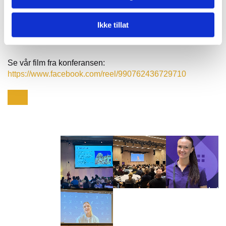
for hjemmesykehus. For oss er det også et utgangspunkt
for videre arbeid for fremtidens helsetjenester. Vi tar med
Ikke tillat
oss innsiktene, spørsmålene og engasjement
Se vår film fra konferansen:
https://www.facebook.com/reel/990762436729710