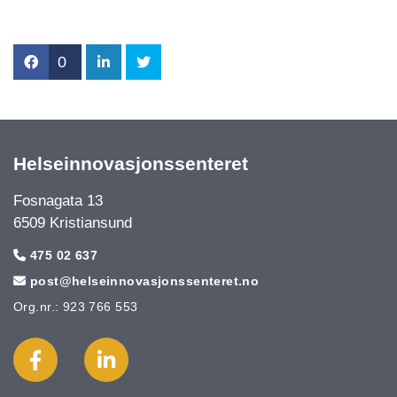
0
Helseinnovasjonssenteret
Fosnagata 13
6509 Kristiansund
475 02 637

post@helseinnovasjonssenteret.no

Org.nr.: 923 766 553