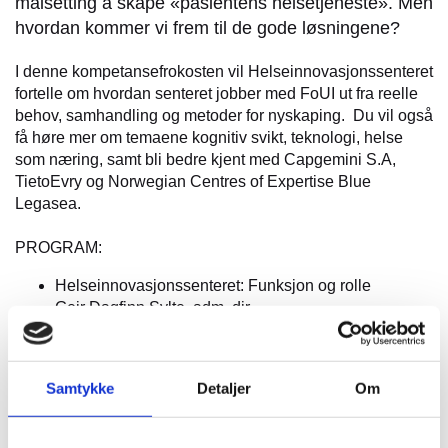
målsetting å skape «pasientens helsetjeneste». Men
hvordan kommer vi frem til de gode løsningene?
I denne kompetansefrokosten vil Helseinnovasjonssenteret
fortelle om hvordan senteret jobber med FoUI ut fra reelle
behov, samhandling og metoder for nyskaping. Du vil også
få høre mer om temaene kognitiv svikt, teknologi, helse
som næring, samt bli bedre kjent med Capgemini S.A,
TietoEvry og Norwegian Centres of Expertise Blue
Legasea.
PROGRAM:
Helseinnovasjonssenteret: Funksjon og rolle
Geir Dagfinn Sylte, adm. dir.,
Helseinnovasjonssenteret
Smart city med fokus på bruker og synergier på tvers
av sektorer
Samtykke
Detaljer
Om
Marit Helland, løsningsarkitekt og leder offentlig
sektor, Capgemini Insight & Data
Samhandling og potensiale i helsenæringen -