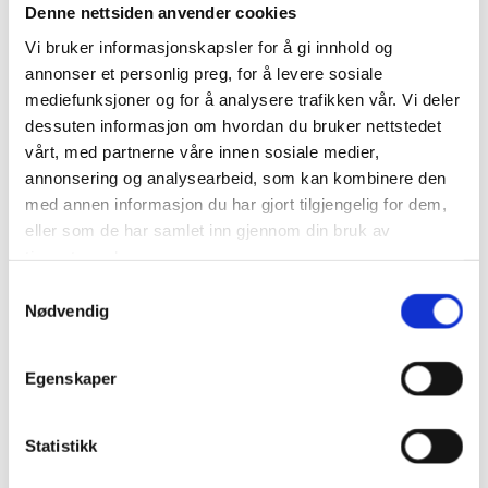
Denne nettsiden anvender cookies
Hvordan er det å komme fra helsesektoren til den
store teknologiverden?
Vi bruker informasjonskapsler for å gi innhold og
Katrine Skrede, business consultant, TietoEvry
annonser et personlig preg, for å levere sosiale
Samarbeid i en uforutsigbar verden
mediefunksjoner og for å analysere trafikken vår. Vi deler
Wenche Uksnøy, Klyngeleder, NCE Blue Legasea
dessuten informasjon om hvordan du bruker nettstedet
Samtale om metodikk og forsknings- og
vårt, med partnerne våre innen sosiale medier,
tjenesteinnovasjonsprosjektet min type2 diabetes
annonsering og analysearbeid, som kan kombinere den
Bjarte Bye Løfaldli, Phd, FoUI leder, og Mari
med annen informasjon du har gjort tilgjengelig for dem,
Mørkeset Sandbakk, tjenestedesigner,
eller som de har samlet inn gjennom din bruk av
Helseinnovasjonssenteret
Kognitiv svikt en varslet krise: bakgrunn for
tjenestene deres.
satsningen og samarbeidene med Inn på tunet i
Samtykkevalg
Surnadal og APSD ved demens, Råkhaugen
Nødvendig
omsorgsenter, Molde
Bjarte Bye Løfaldli, Phd, FoUI leder, Maria Therese
Aasen-Stensvold, prosjektleder og Therese Nerbøvik
Egenskaper
Msc prosjektleder, Helseinnovasjonssenteret
Statistikk
Kompetansefrokost er et samarbeid mellom Campus
Kristiansund, Helseinnovasjonssenteret, Høgskolen i