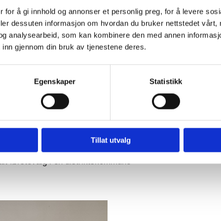
ologiske verktøy både for ansatte og innbyggere, og gjennom 
 for å gi innhold og annonser et personlig preg, for å levere sos
deler dessuten informasjon om hvordan du bruker nettstedet vårt,
og analysearbeid, som kan kombinere den med annen informasjon d
g for deg? Og med det som utgangspunkt bygges et helhetlig 
 inn gjennom din bruk av tjenestene deres.
Egenskaper
Statistikk
 få til!
rkshop for å finne løsninger for veien videre.
Tillat utvalg
alt førstevalg i en distriktskommune