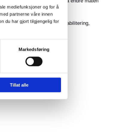
en vellykket pilot har de klart å endre måten
iale mediefunksjoner og for å
 med partnerne våre innen
u har gjort tilgjengelig for
helsetilbud med fokus på rehabilitering,
Markedsføring
Tillat alle