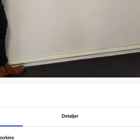
rosjektet
Detaljer
 lede en workshop med den dyktige DIVA-gjengen. Siden opps
ookies