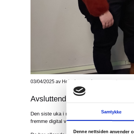
03/04/2025
av Helseinnovasjonssenteret
Avsluttende workshop i DIVA p
Samtykke
Den siste uka i mars var vi i Vestvågøy for å
fremme digital velferdsteknologi i kommunen.
Denne nettsiden anvender c