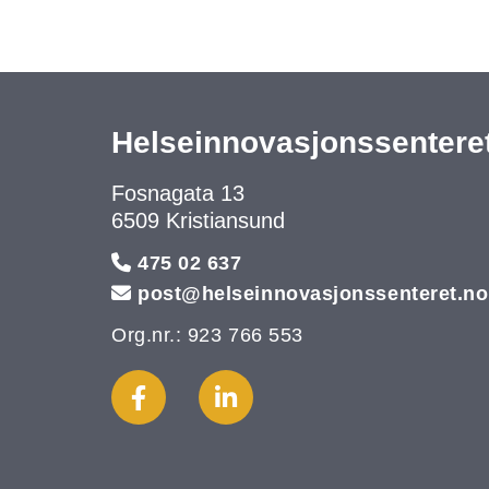
Helseinnovasjonssentere
Fosnagata 13
6509 Kristiansund

475 02 637

post@helseinnovasjonssenteret.no
Org.nr.: 923 766 553