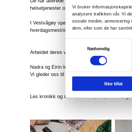
De har allerede introdusert flere velferdstekn
Vi bruker informasjonskapsler
helsetjenester organiseres og leveres på.
analysere trafikken vår. Vi 
sosiale medier, annonsering 
I Vestvågøy spør de innbyggerne: Hva er vikti
dem, eller som de har samlet
hverdagsmestring og selvstendighet.
Samtykkevalg
Nødvendig
Arbeidet deres viser hva engasjerte ansatte kan
Nadra og Eirin ledet prosjektets avsluttende wo
Vi gleder oss til å se hva dere får til fremover!
Ikke tillat
Les kronikk og mer om
DIVA prosjektet
- Digit