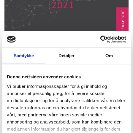
25/04/2022
av Helseinnovasjonssenteret
Samtykke
Detaljer
Om
Årsrapport for 2021
Årsrapporten er et lettlest og visuelt sammendrag av
Denne nettsiden anvender cookies
året 2021. I den kan du bli bedre kjent med hvem vi
Vi bruker informasjonskapsler for å gi innhold og
er, hvordan vi jobber og hvordan vi skaper verdi.
annonser et personlig preg, for å levere sosiale
mediefunksjoner og for å analysere trafikken vår. Vi deler
I årsrapporten løfter vi frem ulike prosjekter, aktiviteter og
dessuten informasjon om hvordan du bruker nettstedet
hverdagsglimt fra året som gikk. Du får innblikk i hvordan vi
vårt, med partnerne våre innen sosiale medier,
er organisert og hvordan vi utfører vårt samfunnsoppdrag.
annonsering og analysearbeid, som kan kombinere den
Du blir kjent med ansatte, eiere, styre, hvordan vi
kommuniserer med omverdenen og vår metode for
med annen informasjon du har gjort tilgjengelig for dem,