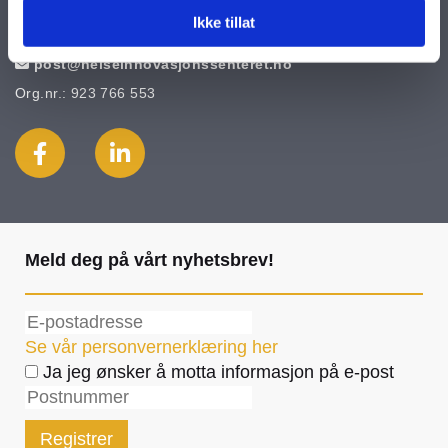
Ikke tillat
475 02 637

post@helseinnovasjonssenteret.no

Org.nr.: 923 766 553
Meld deg på vårt nyhetsbrev!
Se vår personvernerklæring her
Ja jeg ønsker å motta informasjon på e-post