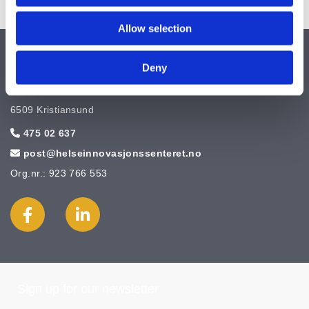
Allow selection
Helseinnovasjonssenteret
Deny
Øvre Enggate 8B
6509 Kristiansund
475 02 637

post@helseinnovasjonssenteret.no

Org.nr.: 923 766 553
Sign up for our newsletter