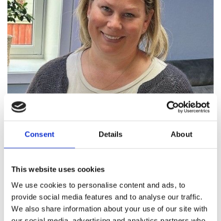
06/06/2024
by Helseinnovasjonssenteret
Consent
Details
About
Nyansatt: Eirin
Hils på Eirin - vår nye vikar Rådgiver forskning
This website uses cookies
Eirin er snart 42 år og bor i Ørnvika på Frei sammen med
We use cookies to personalise content and ads, to
sin mann Gjøran og deres tre gutter. Hun har en
provide social media features and to analyse our traffic.
bachelorgrad i sykepleie og har omfattende erfaring fra
We also share information about your use of our site with
spesialisthelsetjenesten, både for voksne og barn. Hennes
our social media, advertising and analytics partners who