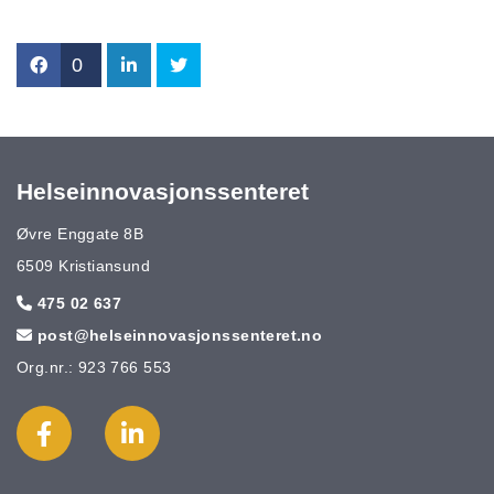
0
Helseinnovasjonssenteret
Øvre Enggate 8B
6509 Kristiansund
475 02 637

post@helseinnovasjonssenteret.no

Org.nr.: 923 766 553