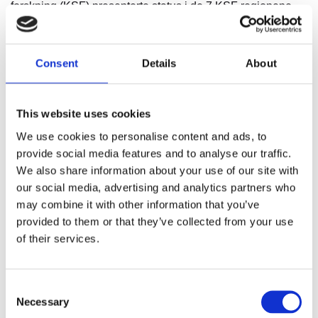
forskning (KSF) presenterte status i de 7 KSF regionene.
COMMIT – tverrfaglig modell for muskel- og skjelettplager
Consent
Details
About
COMMIT ledes av Ingebrigt Meisingset ved NTNU og
Trondheim kommune. Prosjektet skal utvikle og teste en
This website uses cookies
tverrfaglig, teambasert modell for behandling av muskel- og
skjelettplager i fastlegekontor.
We use cookies to personalise content and ads, to
Muskel- og skjelettplager står for 17,4 prosent av alle
provide social media features and to analyse our traffic.
fastlegekonsultasjoner og er den største årsaken til
We also share information about your use of our site with
sykefravær i Norge. COMMIT samarbeider
our social media, advertising and analytics partners who
med Kristiansund kommune, Bodø kommune, Bergen
may combine it with other information that you’ve
kommune, NAV, Høgskolen på Vestlandet og St. Olavs
provided to them or that they’ve collected from your use
hospital, m.fl.
of their services.
Målet er raskere og mer treffsikker oppfølging, redusert
bruk av unødvendige henvisninger og medikamenter, og
en mer bærekraftig organisering av kommunale
Consent
helsetjenester. Prosjektet starter i mai 2026 og varer i fire
Necessary
år. HIS leder en arbeidspakke og vil gjennomføre
Selection